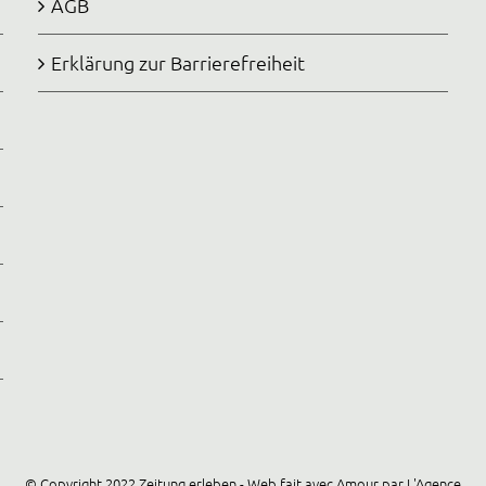
AGB
Erklärung zur Barrierefreiheit
© Copyright 2022 Zeitung erleben - Web fait avec Amour par
L'Agence