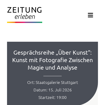
Zum
Inhalt
Toggl
springen
Navig
ZEITUNG ERLEBEN
VERANSTALTUNGEN
Gesprächsreihe „Über Kunst“:
Kunst mit Fotografie Zwischen
ABO EXKLUSIV
Magie und Analyse
ZEITUNGSWELT
Ort: Staatsgalerie Stuttgart
NEWSLETTER
Datum: 15. Juli 2026
Startzeit: 19:00
KONTAKT