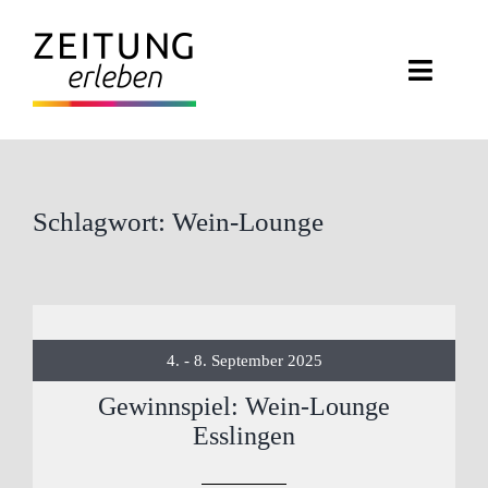
Zum
Inhalt
Toggle
springen
Naviga
ZEITUNG ERLEBEN
VERANSTALTUNGEN
Schlagwort: Wein-Lounge
ABO EXKLUSIV
ZEITUNGSWELT
4. - 8. September 2025
NEWSLETTER
Gewinnspiel: Wein-Lounge
Esslingen
KONTAKT