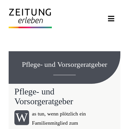
Zum
Inhalt
Toggle
springen
Naviga
ZEITUNG ERLEBEN
VERANSTALTUNGEN
Pflege- und Vorsorgeratgeber
ABO EXKLUSIV
ZEITUNGSWELT
Pflege- und
Vorsorgeratgeber
NEWSLETTER
W
as tun, wenn plötzlich ein
KONTAKT
Familienmitglied zum