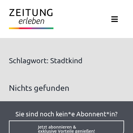
Zum
Inhalt
Toggl
springen
Navig
ZEITUNG ERLEBEN
VERANSTALTUNGEN
Schlagwort: Stadtkind
ABO EXKLUSIV
Nichts gefunden
ZEITUNGSWELT
NEWSLETTER
Sie sind noch kein*e Abonnent*in?
KONTAKT
Jetzt abonnieren &
exklusive Vorteile genießen!