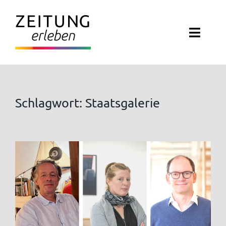
Zum
Inhalt
Toggl
springen
Navig
ZEITUNG ERLEBEN
VERANSTALTUNGEN
Schlagwort: Staatsgalerie
ABO EXKLUSIV
ZEITUNGSWELT
NEWSLETTER
KONTAKT