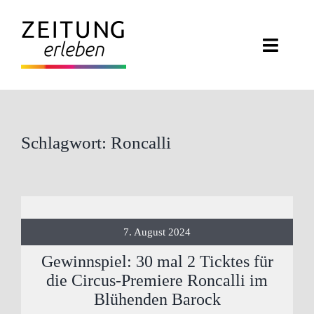
Zum
Inhalt
Toggl
springen
Navig
ZEITUNG ERLEBEN
VERANSTALTUNGEN
Schlagwort: Roncalli
ABO EXKLUSIV
ZEITUNGSWELT
7. August 2024
NEWSLETTER
Gewinnspiel: 30 mal 2 Ticktes für
die Circus-Premiere Roncalli im
KONTAKT
Blühenden Barock