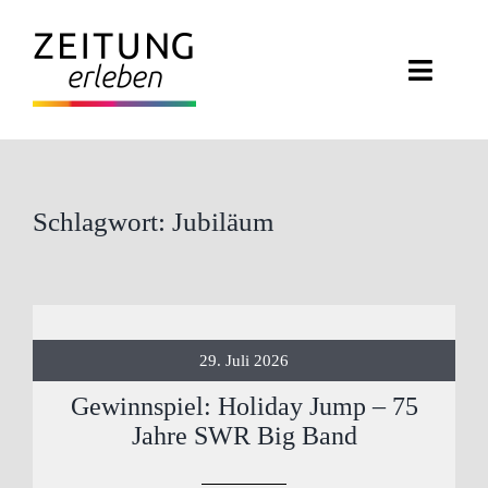
Zum
Inhalt
Toggl
springen
Navig
ZEITUNG ERLEBEN
VERANSTALTUNGEN
Schlagwort: Jubiläum
ABO EXKLUSIV
ZEITUNGSWELT
29. Juli 2026
NEWSLETTER
Gewinnspiel: Holiday Jump – 75
Jahre SWR Big Band
KONTAKT