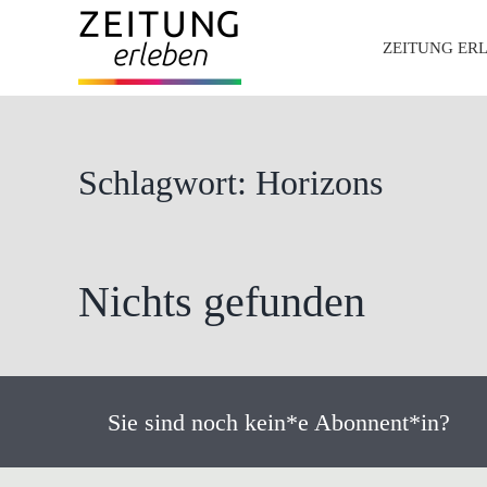
Zum
ZEITUNG ER
Inhalt
springen
Schlagwort: Horizons
Nichts gefunden
Sie sind noch kein*e Abonnent*in?