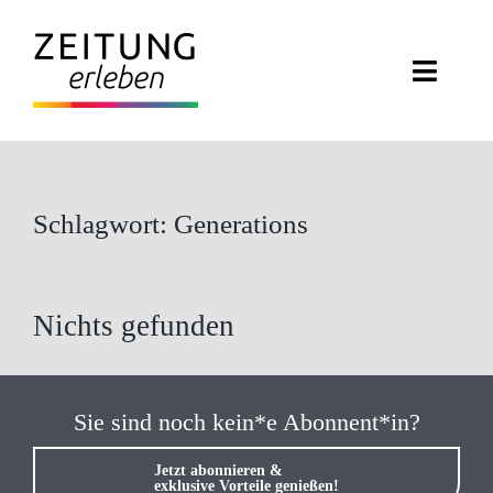
Zum
Inhalt
Toggl
springen
Navig
ZEITUNG ERLEBEN
VERANSTALTUNGEN
Schlagwort: Generations
ABO EXKLUSIV
Nichts gefunden
ZEITUNGSWELT
NEWSLETTER
Sie sind noch kein*e Abonnent*in?
KONTAKT
Jetzt abonnieren &
exklusive Vorteile genießen!