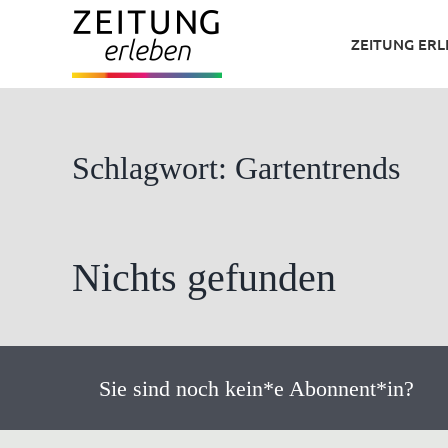
Zum
ZEITUNG ER
Inhalt
springen
Schlagwort: Gartentrends
Nichts gefunden
Sie sind noch kein*e Abonnent*in?