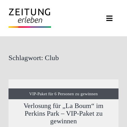
Zum
Inhalt
Toggl
springen
Navig
ZEITUNG ERLEBEN
VERANSTALTUNGEN
Schlagwort: Club
ABO EXKLUSIV
ZEITUNGSWELT
VIP-Paket für 6 Personen zu gewinnen
NEWSLETTER
Verlosung für „La Boum“ im
Perkins Park – VIP-Paket zu
KONTAKT
gewinnen