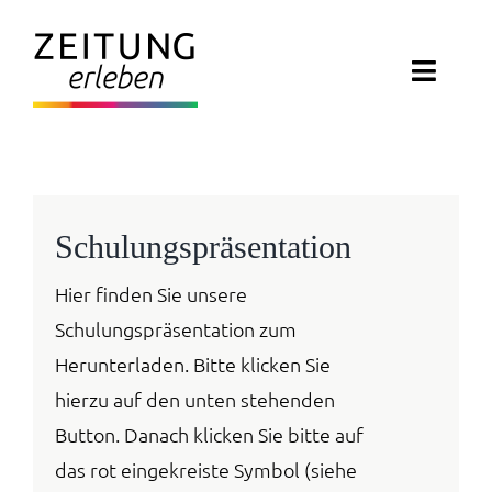
Zum
Inhalt
Toggl
springen
Navig
ZEITUNG ERLEBEN
VERANSTALTUNGEN
Schulungspräsentation
ABO EXKLUSIV
Hier finden Sie unsere
Schulungspräsentation zum
ZEITUNGSWELT
Herunterladen. Bitte klicken Sie
hierzu auf den unten stehenden
NEWSLETTER
Button. Danach klicken Sie bitte auf
KONTAKT
das rot eingekreiste Symbol (siehe