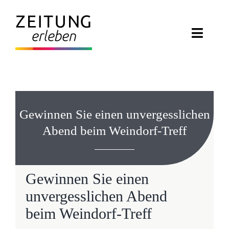
Zum
Inhalt
Toggl
springen
Navig
ZEITUNG ERLEBEN
VERANSTALTUNGEN
Gewinnen Sie einen unvergesslichen
ABO EXKLUSIV
Abend beim Weindorf-Treff
ZEITUNGSWELT
Gewinnen Sie einen
NEWSLETTER
unvergesslichen Abend
beim Weindorf-Treff
KONTAKT