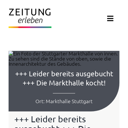
Zum
Inhalt
Toggl
springen
Navig
ZEITUNG ERLEBEN
VERANSTALTUNGEN
ABO EXKLUSIV
+++ Leider bereits ausgebucht
+++ Die Markthalle kocht!
ZEITUNGSWELT
Ort: Markthalle Stuttgart
NEWSLETTER
+++ Leider bereits
KONTAKT