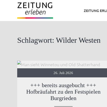
Zum
ZEITUNG ER
Inhalt
springen
Schlagwort: Wilder Westen
26. Juli 2026
+++ bereits ausgebucht +++
Hofbräufahrt zu den Festspielen
Burgrieden