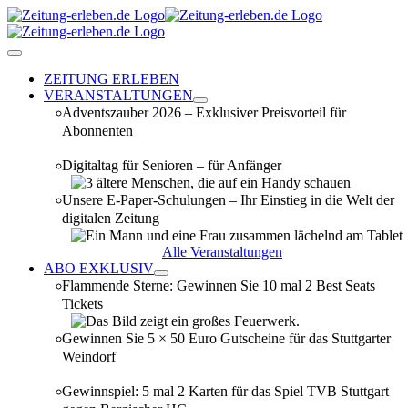
Zum
Inhalt
springen
Toggle
Navigation
ZEITUNG ERLEBEN
VERANSTALTUNGEN
Adventszauber 2026 – Exklusiver Preisvorteil für
Abonnenten
Digitaltag für Senioren – für Anfänger
Unsere E-Paper-Schulungen – Ihr Einstieg in die Welt der
digitalen Zeitung
Alle Veranstaltungen
ABO EXKLUSIV
Flammende Sterne: Gewinnen Sie 10 mal 2 Best Seats
Tickets
Gewinnen Sie 5 × 50 Euro Gutscheine für das Stuttgarter
Weindorf
Gewinnspiel: 5 mal 2 Karten für das Spiel TVB Stuttgart