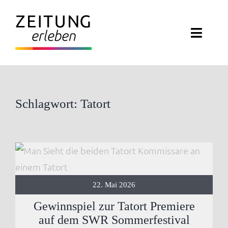
Zum
Inhalt
Toggl
springen
Navig
ZEITUNG ERLEBEN
VERANSTALTUNGEN
Schlagwort: Tatort
ABO EXKLUSIV
ZEITUNGSWELT
NEWSLETTER
22. Mai 2026
Gewinnspiel zur Tatort Premiere
KONTAKT
auf dem SWR Sommerfestival