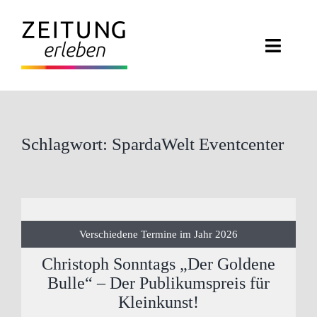
Zum
Inhalt
Toggle
springen
Naviga
ZEITUNG ERLEBEN
VERANSTALTUNGEN
Schlagwort: SpardaWelt Eventcenter
ABO EXKLUSIV
ZEITUNGSWELT
Verschiedene Termine im Jahr 2026
NEWSLETTER
Christoph Sonntags „Der Goldene
Bulle“ – Der Publikumspreis für
KONTAKT
Kleinkunst!