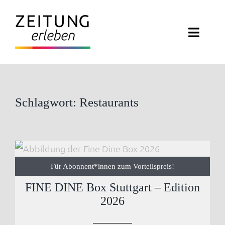
Zum
Inhalt
Toggl
springen
Navig
ZEITUNG ERLEBEN
VERANSTALTUNGEN
Schlagwort: Restaurants
ABO EXKLUSIV
ZEITUNGSWELT
Für Abonnent*innen zum Vorteilspreis!
NEWSLETTER
FINE DINE Box Stuttgart – Edition
2026
KONTAKT