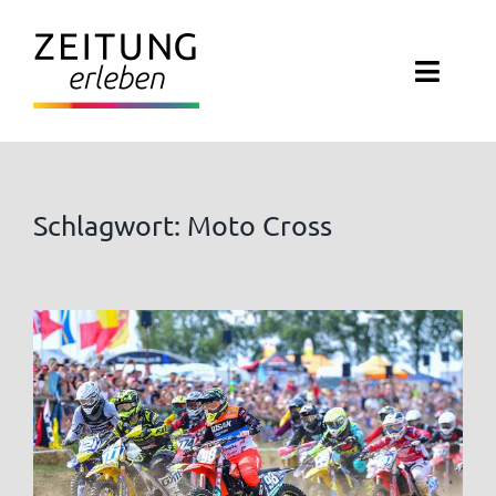
Zum
Inhalt
Toggl
springen
Navig
ZEITUNG ERLEBEN
VERANSTALTUNGEN
Schlagwort: Moto Cross
ABO EXKLUSIV
ZEITUNGSWELT
NEWSLETTER
KONTAKT