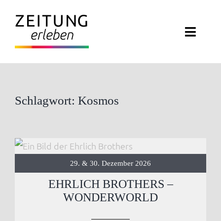
Zum
Inhalt
Toggle
springen
Naviga
ZEITUNG ERLEBEN
VERANSTALTUNGEN
Schlagwort: Kosmos
ABO EXKLUSIV
ZEITUNGSWELT
29. & 30. Dezember 2026
NEWSLETTER
EHRLICH BROTHERS –
WONDERWORLD
KONTAKT