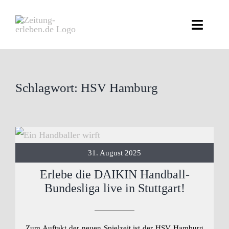
Zum
Inhalt
Toggle
springen
Naviga
ZEITUNG
Schlagwort: HSV Hamburg
VERANST
ABO EX
ZEITUN
31. August 2025
Erlebe die DAIKIN Handball-
NEWSL
Bundesliga live in Stuttgart!
KON
Zum Auftakt der neuen Spielzeit ist der HSV Hamburg