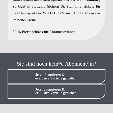
Anmelden / 
zu Gast in Stuttgart. Sichern Sie sich Ihre Tickets für
das Heimspiel der WILD BOYS am 31.08.2025 in der
Porsche-Arena.
50 % Preisnachlass für Abonnent*innen
Sie sind noch kein*e Abonnent*in?
Jetzt abonnieren &
exklusive Vorteile genießen!
Jetzt abonnieren &
exklusive Vorteile genießen!