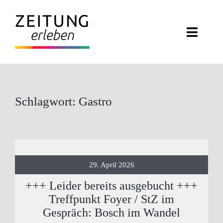
Zum
Inhalt
Toggl
springen
Navig
ZEITUNG ERLEBEN
VERANSTALTUNGEN
Schlagwort: Gastro
ABO EXKLUSIV
ZEITUNGSWELT
29. April 2026
NEWSLETTER
+++ Leider bereits ausgebucht +++
Treffpunkt Foyer / StZ im
KONTAKT
Gespräch: Bosch im Wandel