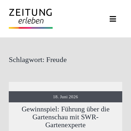
Zum
Inhalt
Toggle
springen
Naviga
ZEITUNG ERLEBEN
VERANSTALTUNGEN
Schlagwort: Freude
ABO EXKLUSIV
ZEITUNGSWELT
18. Juni 2026
NEWSLETTER
Gewinnspiel: Führung über die
Gartenschau mit SWR-
KONTAKT
Gartenexperte