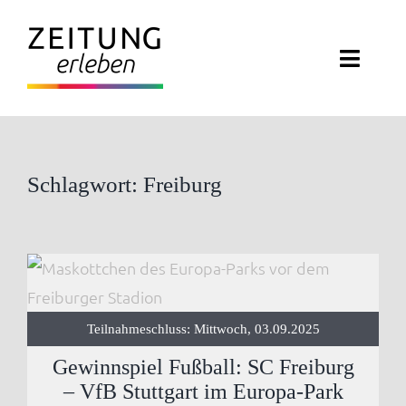
Zum
Inhalt
Toggl
springen
Navig
ZEITUNG ERLEBEN
VERANSTALTUNGEN
Schlagwort: Freiburg
ABO EXKLUSIV
ZEITUNGSWELT
Teilnahmeschluss: Mittwoch, 03.09.2025
NEWSLETTER
Gewinnspiel Fußball: SC Freiburg
KONTAKT
– VfB Stuttgart im Europa-Park