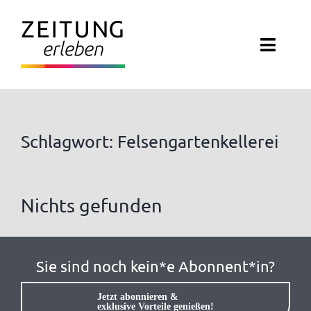
Zum
Inhalt
Toggl
springen
Navig
ZEITUNG ERLEBEN
VERANSTALTUNGEN
Schlagwort: Felsengartenkellerei
ABO EXKLUSIV
Nichts gefunden
ZEITUNGSWELT
NEWSLETTER
Sie sind noch kein*e Abonnent*in?
KONTAKT
Jetzt abonnieren &
exklusive Vorteile genießen!