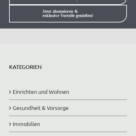
Anmelden / Registrieren
Jetzt abonnieren &
exklusive Vorteile genießen!
KATEGORIEN
Einrichten und Wohnen
Gesundheit & Vorsorge
Immobilien