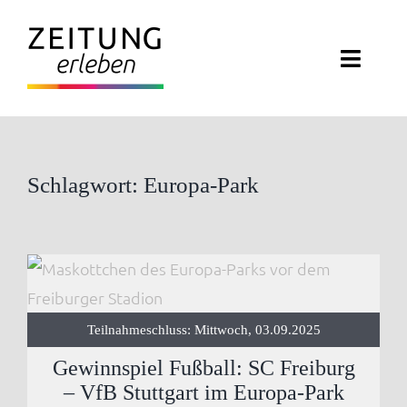
Zum
Inhalt
Toggl
springen
Navig
ZEITUNG ERLEBEN
VERANSTALTUNGEN
Schlagwort: Europa-Park
ABO EXKLUSIV
ZEITUNGSWELT
Teilnahmeschluss: Mittwoch, 03.09.2025
NEWSLETTER
Gewinnspiel Fußball: SC Freiburg
KONTAKT
– VfB Stuttgart im Europa-Park