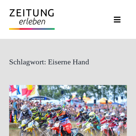
Zum
Inhalt
Toggle
springen
Naviga
ZEITUNG ERLEBEN
VERANSTALTUNGEN
Schlagwort: Eiserne Hand
ABO EXKLUSIV
ZEITUNGSWELT
NEWSLETTER
KONTAKT