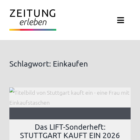
Zum
Inhalt
Toggl
springen
Navig
ZEITUNG ERLEBEN
VERANSTALTUNGEN
Schlagwort: Einkaufen
ABO EXKLUSIV
ZEITUNGSWELT
NEWSLETTER
Das LIFT-Sonderheft:
KONTAKT
STUTTGART KAUFT EIN 2026