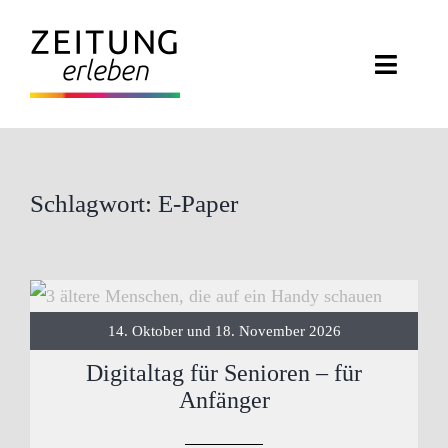
Zum
Inhalt
Toggle
springen
Naviga
ZEITUNG ERLEBEN
VERANSTALTUNGEN
Schlagwort: E-Paper
ABO EXKLUSIV
ZEITUNGSWELT
14. Oktober und 18. November 2026
NEWSLETTER
Digitaltag für Senioren – für
Anfänger
KONTAKT