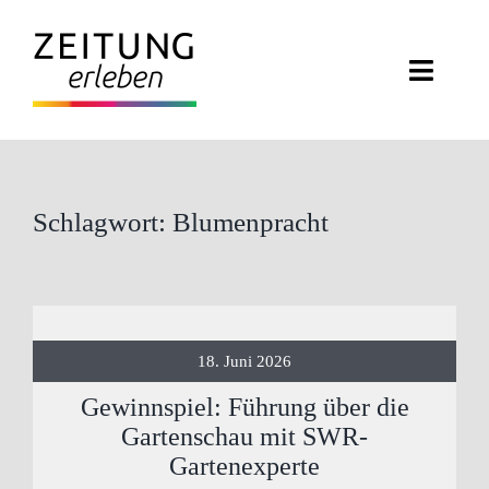
Zum
Inhalt
Toggl
springen
Navig
ZEITUNG ERLEBEN
VERANSTALTUNGEN
Schlagwort: Blumenpracht
ABO EXKLUSIV
ZEITUNGSWELT
18. Juni 2026
NEWSLETTER
Gewinnspiel: Führung über die
Gartenschau mit SWR-
KONTAKT
Gartenexperte