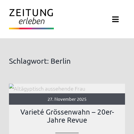
Zum
Inhalt
Toggl
springen
Navig
ZEITUNG ERLEBEN
VERANSTALTUNGEN
Schlagwort: Berlin
ABO EXKLUSIV
ZEITUNGSWELT
27. November 2025
NEWSLETTER
Varieté Grössenwahn – 20er-
Jahre Revue
KONTAKT