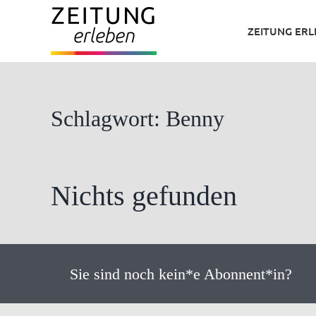
Zum
ZEITUNG ER
Inhalt
springen
Schlagwort: Benny
Nichts gefunden
Sie sind noch kein*e Abonnent*in?