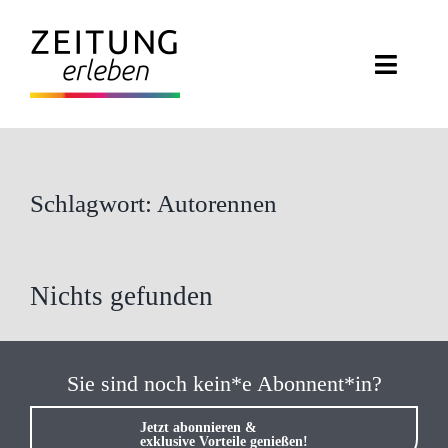
Zum
Inhalt
Toggle
springen
Naviga
ZEITUNG ERLEBEN
VERANSTALTUNGEN
Schlagwort: Autorennen
ABO EXKLUSIV
Nichts gefunden
ZEITUNGSWELT
NEWSLETTER
Sie sind noch kein*e Abonnent*in?
KONTAKT
Jetzt abonnieren &
exklusive Vorteile genießen!