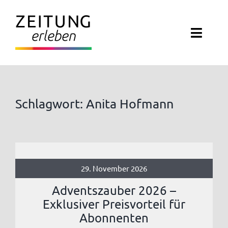
Zum
Inhalt
Toggl
springen
Navig
ZEITUNG ERLEBEN
VERANSTALTUNGEN
Schlagwort: Anita Hofmann
ABO EXKLUSIV
ZEITUNGSWELT
29. November 2026
NEWSLETTER
Adventszauber 2026 –
Exklusiver Preisvorteil für
KONTAKT
Abonnenten