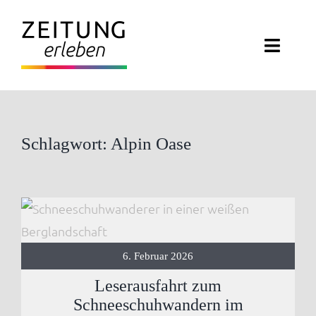
Zum
Inhalt
Toggl
springen
Navig
ZEITUNG ERLEBEN
VERANSTALTUNGEN
Schlagwort: Alpin Oase
ABO EXKLUSIV
ZEITUNGSWELT
6. Februar 2026
NEWSLETTER
Leserausfahrt zum
KONTAKT
Schneeschuhwandern im