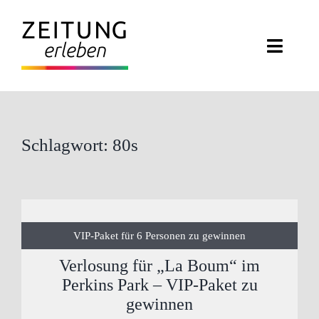
Zum
Inhalt
Toggle
springen
Naviga
ZEITUNG ERLEBEN
VERANSTALTUNGEN
Schlagwort: 80s
ABO EXKLUSIV
ZEITUNGSWELT
VIP-Paket für 6 Personen zu gewinnen
NEWSLETTER
Verlosung für „La Boum“ im
Perkins Park – VIP-Paket zu
KONTAKT
gewinnen